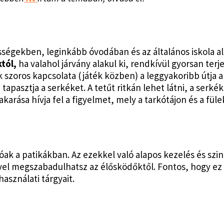
össégekben, leginkább óvodában és az általános iskola a
tól,
ha valahol járvány alakul ki, rendkívül gyorsan terj
k szoros kapcsolata (játék közben) a leggyakoribb útja 
tapasztja a serkéket. A tetűt ritkán lehet látni, a serké
karása hívja fel a figyelmet, mely a tarkótájon és a fül
óak a patikákban. Az ezekkel való alapos kezelés és szi
vel megszabadulhatsz az élősködőktől. Fontos, hogy ez 
sználati tárgyait.