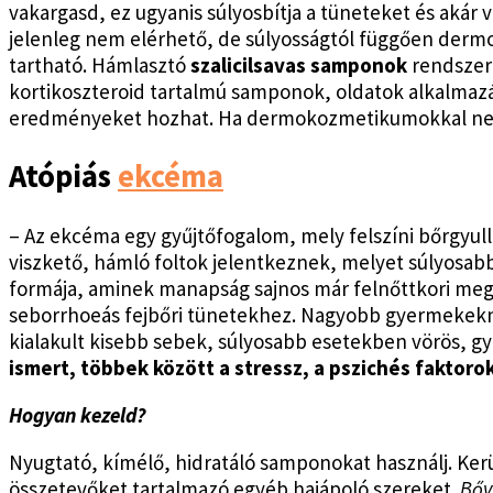
vakargasd, ez ugyanis súlyosbítja a tüneteket és akár 
jelenleg nem elérhető, de súlyosságtól függően dermo
tartható. Hámlasztó
szalicilsavas samponok
rendszer
kortikoszteroid tartalmú samponok, oldatok alkalmaz
eredményeket hozhat. Ha dermokozmetikumokkal nem ér
Atópiás
ekcéma
– Az ekcéma egy gyűjtőfogalom, mely felszíni bőrgyull
viszkető, hámló foltok jelentkeznek, melyet súlyosab
formája, aminek manapság sajnos már felnőttkori meg
seborrhoeás fejbőri tünetekhez. Nagyobb gyermekeknél
kialakult kisebb sebek, súlyosabb esetekben vörös, gy
ismert, többek között a stressz, a pszichés faktor
Hogyan kezeld?
Nyugtató, kímélő, hidratáló samponokat használj. Kerüld 
összetevőket tartalmazó egyéb hajápoló szereket.
Bőv