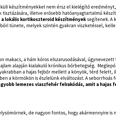
küli készítményekkel nem érsz el kielégítő eredményt,
k tisztázására, illetve erősebb hatóanyagtartalmú készí
n
a lokális kortikoszteroid készítmények
segítenek. A 
jbőri tünete, melyek szintén gyakran viszketéssel, kel
yon makacs, a hám kóros elszarusodásával, úgynevezett 
i hajlam alapján kialakuló krónikus bőrbetegség. Megle
yakrabban a hajas fejbőr mellett a könyök, térd felett, i
ben a körmökön is észlelünk elváltozást. A seborrhoás f
agyobb lemezes viaszfehér felrakódás, amit a hajas 
kkelysömörnek, de nagyon fontos, hogy akármennyire is 