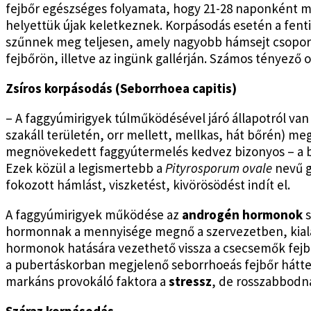
fejbőr egészséges folyamata, hogy 21-28 naponként me
helyettük újak keletkeznek. Korpásodás esetén a fenti
szűnnek meg teljesen, amely nagyobb hámsejt csoporto
fejbőrön, illetve az ingünk gallérján. Számos tényező o
Zsíros korpásodás (Seborrhoea capitis)
– A faggyúmirigyek túlműködésével járó állapotról van 
szakáll területén, orr mellett, mellkas, hát bőrén) me
megnövekedett faggyútermelés kedvez bizonyos – a bő
Ezek közül a legismertebb a
Pityrosporum ovale
nevű g
fokozott hámlást, viszketést, kivörösödést indít el.
A faggyúmirigyek működése az
androgén hormonok
hormonnak a mennyisége megnő a szervezetben, kiala
hormonok hatására vezethető vissza a csecsemők fejb
a pubertáskorban megjelenő seborrhoeás fejbőr hátter
markáns provokáló faktora a
stressz
, de rosszabbodn
Száraz korpásodás