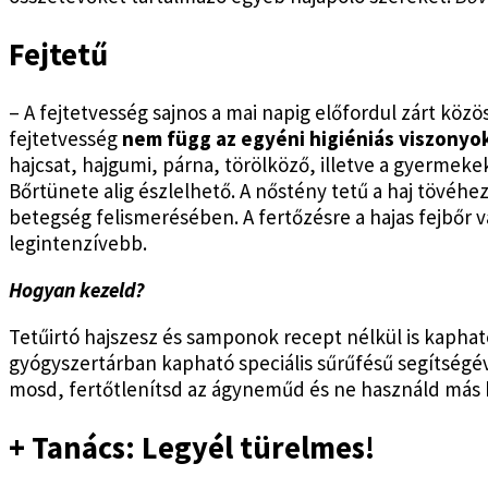
Fejtetű
– A fejtetvesség sajnos a mai napig előfordul zárt köz
fejtetvesség
nem függ az egyéni higiéniás viszonyok
hajcsat, hajgumi, párna, törölköző, illetve a gyermeke
Bőrtünete alig észlelhető. A nőstény tetű a haj tövéhez 
betegség felismerésében. A fertőzésre a hajas fejbőr va
legintenzívebb.
Hogyan kezeld?
Tetűirtó hajszesz és samponok recept nélkül is kaphat
gyógyszertárban kapható speciális sűrűfésű segítségé
mosd, fertőtlenítsd az ágyneműd és ne használd más ha
+ Tanács: Legyél türelmes!