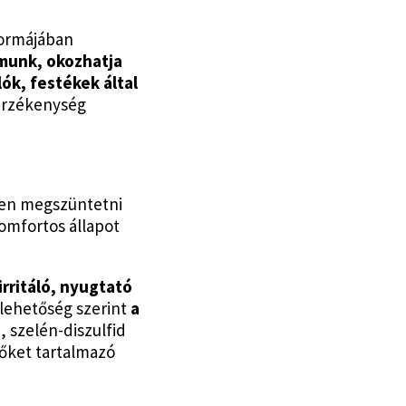
formájában
amunk, okozhatja
ók, festékek által
érzékenység
esen megszüntetni
omfortos állapot
irritáló, nyugtató
 lehetőség szerint
a
, szelén-diszulfid
őket tartalmazó