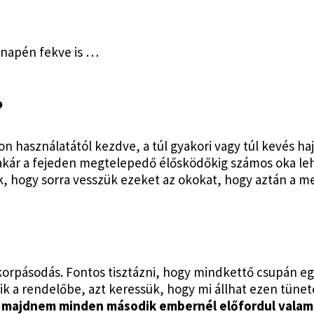
anapén fekve is …
?
n használatától kezdve, a túl gyakori vagy túl kevés h
akár a fejeden megtelepedő élősködőkig számos oka le
, hogy sorra vesszük ezeket az okokat, hogy aztán a m
 korpásodás. Fontos tisztázni, hogy mindkettő csupán eg
ik a rendelőbe, azt keressük, hogy mi állhat ezen tüne
, majdnem minden második embernél előfordul valami