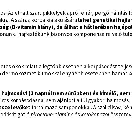
s. Az elhalt szarupikkelyek apró fehér, pergő hámlás 
kra. A száraz korpa kialakulására
lehet genetikai hajl
ég (B-vitamin hiány), de állhat a hátterében hajápol
ponunk, hajfestékünk bizonyos komponenseire való túl
kletes okok miatt a legtöbb esetben a korpásodást telj
oló dermokozmetikumokkal enyhébb esetekben hamar k
ri hajmosást (3 napnál nem sűrűbben) és kímélő, nem 
íros korpásodásnál sem ajánlott a túl gyakori hajmosás,
összetevőket
tartalmazó samponokkal. A szalicilsav, kén
odását gátló
piroctone-olamine
és
ketokonazol
összetev