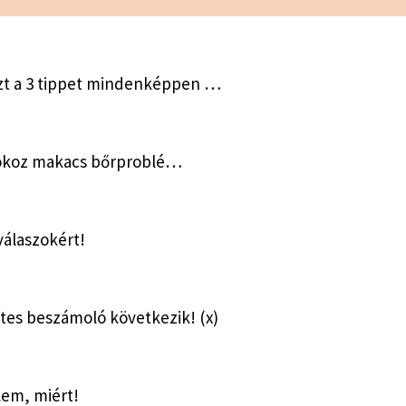
 ezt a 3 tippet mindenképpen …
óc okoz makacs bőrproblé…
válaszokért!
tes beszámoló következik! (x)
lem, miért!