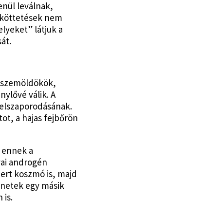
enül leválnak,
zeköttetések nem
lyeket” látjuk a
át.
s (szemöldökök,
nylővé válik. A
 elszaporodásának.
ot, a hajas fejbőrön
r ennek a
yai androgén
ert koszmó is, majd
ünetek egy másik
 is.