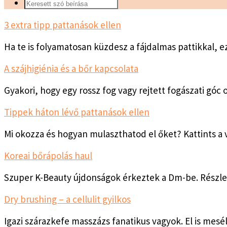
3 extra tipp pattanások ellen
Ha te is folyamatosan küzdesz a fájdalmas pattikkal,
A szájhigiénia és a bőr kapcsolata
Gyakori, hogy egy rossz fog vagy rejtett fogászati g
Tippek háton lévő pattanások ellen
Mi okozza és hogyan mulaszthatod el őket? Kattints a 
Koreai bőrápolás haul
Szuper K-Beauty újdonságok érkeztek a Dm-be. Részle
Dry brushing – a cellulit gyilkos
Igazi szárazkefe masszázs fanatikus vagyok. El is mesé