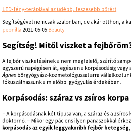
LED-fény-terápiával az üdébb, feszesebb bőrért
Segítségével nemcsak szalonban, de akár otthon, a k
peonilla
2021-05-05
Beauty
Segítség! Mitől viszket a fejbőröm
A fejbőr viszketésének a nem megfelelő, szárító sampo
egyszerű napégésen át, egészen a korpásodásig vagy 
Ágnes
bőrgyógyász-kozmetológussal arra vállalkoztunk
fókuszálhassunk a mielőbbi gyógyulás érdekében.
Korpásodás: száraz vs zsíros korpa
– A korpásodásnak két típusa van, a száraz és a zsíros
doktornő.
– Mikor egy páciens ilyen panaszokkal érkez
korpásodás az egyik leggyakoribb fejbőr betegség