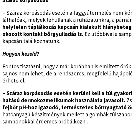
– Száraz korpásodás esetén a faggyútermelés nem kóro
láthatóak, melyek lehullanak a ruházatunkra, a párnán
helytelen táplálkozás kapcsán kialakult hiánybetegs
okozott kontakt bőrgyulladás is.
Ez utóbbival a sam
kapcsán találkozhatunk.
Hogyan kezeld?
Fontos tisztázni, hogy a már korábban is említett örö
sajnos nem lehet, de a rendszeres, megfelelő hajáp
érhető el.
–
Száraz korpásodás esetén kerülni kell a túl gyako
hatású dermokozmetikumok használata javasolt.
Zs
fejbőr pH-hoz igazodó, természetes bőrnyugtató 
hatóanyagú készítmények mellett a gombák túlszapor
samponokkal érdemes próbálkozni.