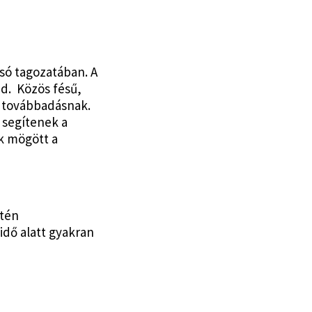
lsó tagozatában. A
ed. Közös fésű,
a továbbadásnak.
k segítenek a
ek mögött a
ntén
idő alatt gyakran