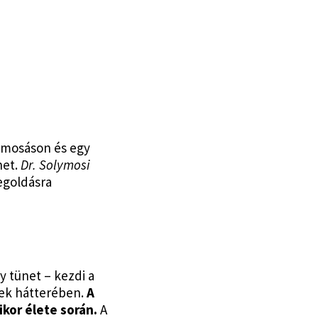
ajmosáson és egy
het.
Dr. Solymosi
egoldásra
y tünet – kezdi a
tek hátterében.
A
kor élete során.
A