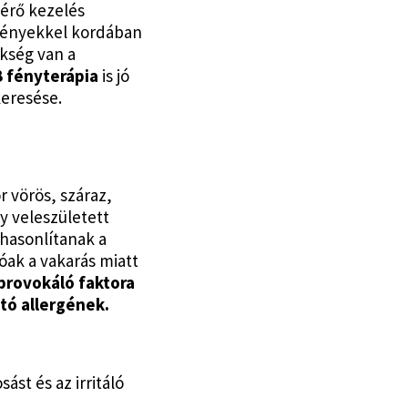
gérő kezelés
tményekkel kordában
ükség van a
 fényterápia
is jó
eresése.
r vörös, száraz,
y veleszületett
hasonlítanak a
ak a vakarás miatt
provokáló faktora
tó allergének.
ást és az irritáló