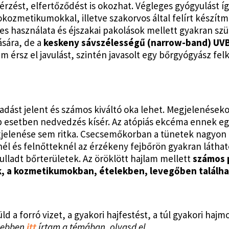
vérzést, elfertőződést is okozhat. Végleges gyógyulást í
kozmetikumokkal, illetve szakorvos által felírt készí
es használata és éjszakai pakolások mellett gyakran sz
ására, de a
keskeny sávszélességű (narrow-band) UVB
sz el javulást, szintén javasolt egy bőrgyógyász felk
adást jelent és számos kiváltó oka lehet. Megjelenéseko
b esetben nedvedzés kísér. Az atópiás ekcéma ennek eg
jelenése sem ritka. Csecsemőkorban a tünetek nagyon 
 és felnőtteknél az érzékeny fejbőrön gyakran látható
ulladt bőrterületek. Az öröklött hajlam mellett
számos 
ok, a kozmetikumokban, ételekben, levegőben találha
a forró vizet, a gyakori hajfestést, a túl gyakori hajmos
ebben
itt
írtam a témában, olvasd el.