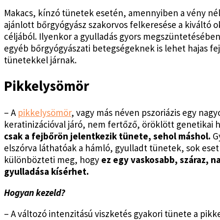
Makacs, kínzó tünetek esetén, amennyiben a vény nél
ajánlott bőrgyógyász szakorvos felkeresése a kiváltó o
céljából. Ilyenkor a gyulladás gyors megszüntetésébe
egyéb bőrgyógyászati betegségeknek is lehet hajas fe
tünetekkel járnak.
Pikkelysömör
– A
pikkelysömör
, vagy más néven pszoriázis egy nag
keratinizációval járó, nem fertőző, öröklött genetika
csak a fejbőrön jelentkezik tünete, sehol máshol.
G
elszórva láthatóak a hámló, gyulladt tünetek, sok eset
különbözteti meg, hogy
ez egy vaskosabb, száraz, n
gyulladása kísérhet.
Hogyan kezeld?
– A változó intenzitású viszketés gyakori tünete a pi