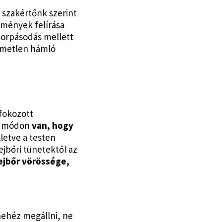
 szakértőnk szerint
tmények felírása
korpásodás mellett
lemetlen hámló
fokozott
pő módon
van, hogy
lletve a testen
ejbőri tünetektől az
fejbőr vörössége,
nehéz megállni, ne