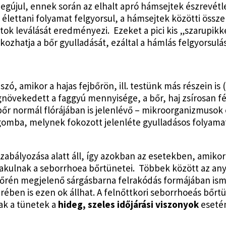
gújul, ennek során az elhalt apró hámsejtek észrevétl
 élettani folyamat felgyorsul, a hámsejtek közötti öss
k leválását eredményezi. Ezeket a pici kis „szarupikke
kozhatja a bőr gyulladását, ezáltal a hámlás felgyorsulás
szó, amikor a hajas fejbőrön, ill. testünk más részein i
gnövekedett a faggyú mennyisége, a bőr, haj zsírosan fé
r normál flórájában is jelenlévő – mikroorganizmusok
omba, melynek fokozott jelenléte gyulladásos folyamat
szabályozása alatt áll, így azokban az esetekben, amiko
kulnak a seborrhoea bőrtünetei. Többek között az an
őrén megjelenő sárgásbarna felrakódás formájában ism
ében is ezen ok állhat. A felnőttkori seborrhoeás bőrt
ak a tünetek a
hideg, szeles időjárási viszonyok
esetén