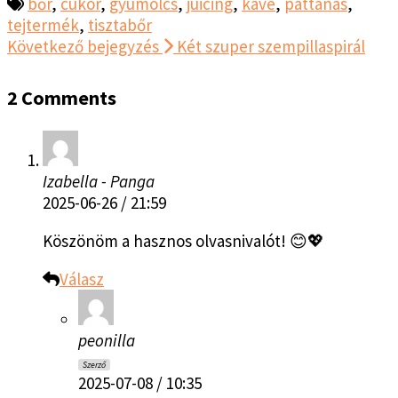
bőr
,
cukor
,
gyümölcs
,
juicing
,
kávé
,
pattanás
,
tejtermék
,
tisztabőr
Következő bejegyzés
Két szuper szempillaspirál
2 Comments
Izabella - Panga
2025-06-26 / 21:59
Köszönöm a hasznos olvasnivalót! 😊💖
Válasz
peonilla
Szerző
2025-07-08 / 10:35