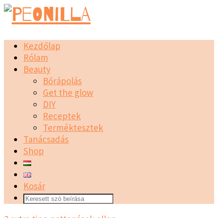
Kezdőlap
Rólam
Beauty
Bőrápolás
Get the glow
DIY
Receptek
Terméktesztek
Tanácsadás
Shop
Kosár