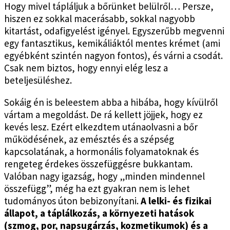
Hogy mivel tápláljuk a bőrünket belülről… Persze,
hiszen ez sokkal macerásabb, sokkal nagyobb
kitartást, odafigyelést igényel. Egyszerűbb megvenni
egy fantasztikus, kemikáliáktól mentes krémet (ami
egyébként szintén nagyon fontos), és várni a csodát.
Csak nem biztos, hogy ennyi elég lesz a
beteljesüléshez.
Sokáig én is beleestem abba a hibába, hogy kívülről
vártam a megoldást. De rá kellett jöjjek, hogy ez
kevés lesz. Ezért elkezdtem utánaolvasni a bőr
működésének, az emésztés és a szépség
kapcsolatának, a hormonális folyamatoknak és
rengeteg érdekes összefüggésre bukkantam.
Valóban nagy igazság, hogy „minden mindennel
összefügg”, még ha ezt gyakran nem is lehet
tudományos úton bebizonyítani.
A lelki- és fizikai
állapot, a táplálkozás, a környezeti hatások
(szmog, por, napsugárzás, kozmetikumok) és a