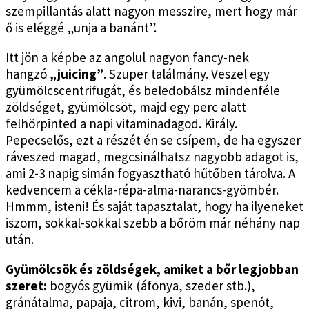
szempillantás alatt nagyon messzire, mert hogy már
ő is eléggé „unja a banánt”.
Itt jön a képbe az angolul nagyon fancy-nek
hangzó
„juicing”
. Szuper találmány. Veszel egy
gyümölcscentrifugát, és beledobálsz mindenféle
zöldséget, gyümölcsöt, majd egy perc alatt
felhörpinted a napi vitaminadagod. Király.
Pepecselős, ezt a részét én se csípem, de ha egyszer
ráveszed magad, megcsinálhatsz nagyobb adagot is,
ami 2-3 napig simán fogyasztható hűtőben tárolva. A
kedvencem a cékla-répa-alma-narancs-gyömbér.
Hmmm, isteni! És saját tapasztalat, hogy ha ilyeneket
iszom, sokkal-sokkal szebb a bőröm már néhány nap
után.
Gyümölcsök és zöldségek, amiket a bőr legjobban
szeret:
bogyós gyümik (áfonya, szeder stb.),
gránátalma, papaja, citrom, kivi, banán, spenót,