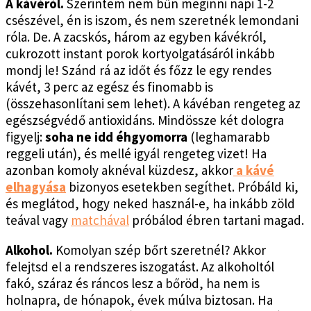
A kávéról.
Szerintem nem bűn meginni napi 1-2
csészével, én is iszom, és nem szeretnék lemondani
róla. De. A zacskós, három az egyben kávékról,
cukrozott instant porok kortyolgatásáról inkább
mondj le! Szánd rá az időt és főzz le egy rendes
kávét, 3 perc az egész és finomabb is
(összehasonlítani sem lehet). A kávéban rengeteg az
egészségvédő antioxidáns. Mindössze két dologra
figyelj:
soha ne idd éhgyomorra
(leghamarabb
reggeli után), és mellé igyál rengeteg vizet! Ha
azonban komoly aknéval küzdesz, akkor
a kávé
elhagyása
bizonyos esetekben segíthet. Próbáld ki,
és meglátod, hogy neked használ-e, ha inkább zöld
teával vagy
matchával
próbálod ébren tartani magad.
Alkohol.
Komolyan szép bőrt szeretnél? Akkor
felejtsd el a rendszeres iszogatást. Az alkoholtól
fakó, száraz és ráncos lesz a bőröd, ha nem is
holnapra, de hónapok, évek múlva biztosan. Ha