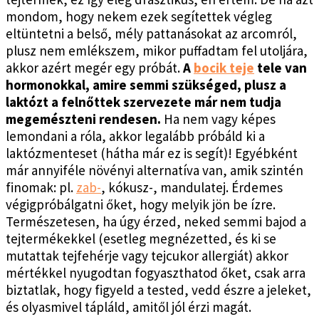
mondom, hogy nekem ezek segítettek végleg
eltüntetni a belső, mély pattanásokat az arcomról,
plusz nem emlékszem, mikor puffadtam fel utoljára,
akkor azért megér egy próbát.
A
bocik teje
tele van
hormonokkal, amire semmi szükséged, plusz a
laktózt a felnőttek szervezete már nem tudja
megemészteni rendesen.
Ha nem vagy képes
lemondani a róla, akkor legalább próbáld ki a
laktózmenteset (hátha már ez is segít)! Egyébként
már annyiféle növényi alternatíva van, amik szintén
finomak: pl.
zab-
, kókusz-, mandulatej. Érdemes
végigpróbálgatni őket, hogy melyik jön be ízre.
Természetesen, ha úgy érzed, neked semmi bajod a
tejtermékekkel (esetleg megnézetted, és ki se
mutattak tejfehérje vagy tejcukor allergiát) akkor
mértékkel nyugodtan fogyaszthatod őket, csak arra
biztatlak, hogy figyeld a tested, vedd észre a jeleket,
és olyasmivel tápláld, amitől jól érzi magát.