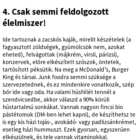
4. Csak semmi feldolgozott
élelmiszer!
Ide tartoznak a zacskós kaják, mirelit készételek (a
fagyasztott zöldségek, gyümölcsök nem, azokat
eheted), felvágottak (májkrém, virsli, párizsi),
konzervek, előre elkészített szószok, öntetek,
tartósított péksütik. Na meg a McDonald’s, Burger
King és társai. Junk foodra semmi szüksége a
szervezetednek, és ez mindenkire vonatkozik, szép
bőr ide vagy oda. Ha valami húsfélét tennél a
szendvicsedbe, akkor válaszd a 90% körüli
hústartalmú sonkákat. Vannak nagyon fincsi bio
pástétomok (DM-ben lehet kapni), de készíthetsz te
is egy kis házi tojás-, avokádó- vagy padlizsánkrémet,
esetleg házi hummuszt. Ezek gyorsan, egyszerűen
elkészülnek, és tele vannak vitaminokkal.