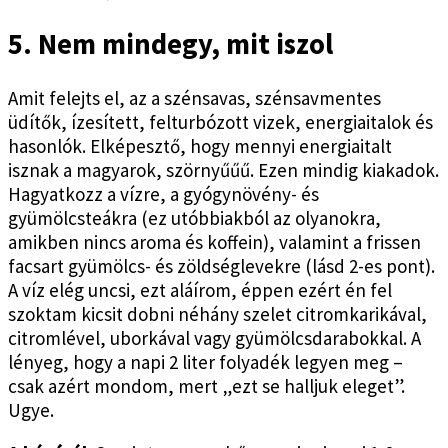
5. Nem mindegy, mit iszol
Amit felejts el, az a szénsavas, szénsavmentes
üdítők, ízesített, felturbózott vizek, energiaitalok és
hasonlók. Elképesztő, hogy mennyi energiaitalt
isznak a magyarok, szörnyűűű. Ezen mindig kiakadok.
Hagyatkozz a vízre, a gyógynövény- és
gyümölcsteákra (ez utóbbiakból az olyanokra,
amikben nincs aroma és koffein), valamint a frissen
facsart gyümölcs- és zöldséglevekre (lásd 2-es pont).
A víz elég uncsi, ezt aláírom, éppen ezért én fel
szoktam kicsit dobni néhány szelet citromkarikával,
citromlével, uborkával vagy gyümölcsdarabokkal. A
lényeg, hogy a napi 2 liter folyadék legyen meg –
csak azért mondom, mert „ezt se halljuk eleget”.
Ugye.