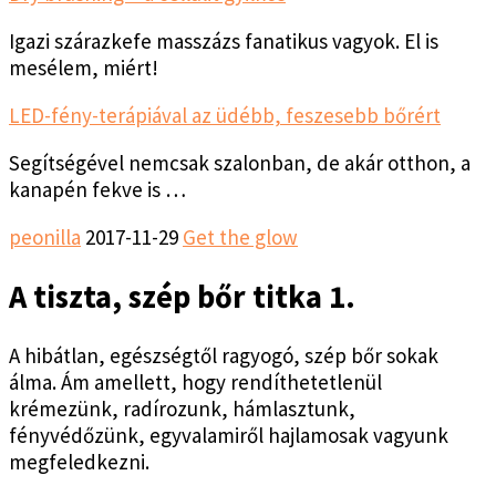
Igazi szárazkefe masszázs fanatikus vagyok. El is
mesélem, miért!
LED-fény-terápiával az üdébb, feszesebb bőrért
Segítségével nemcsak szalonban, de akár otthon, a
kanapén fekve is …
peonilla
2017-11-29
Get the glow
A tiszta, szép bőr titka 1.
A hibátlan, egészségtől ragyogó, szép bőr sokak
álma. Ám amellett, hogy rendíthetetlenül
krémezünk, radírozunk, hámlasztunk,
fényvédőzünk, egyvalamiről hajlamosak vagyunk
megfeledkezni.