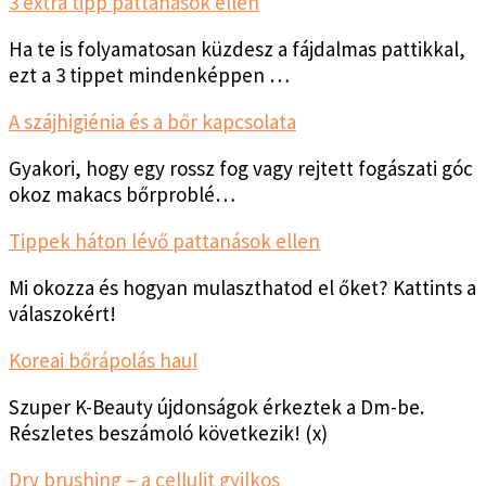
3 extra tipp pattanások ellen
Ha te is folyamatosan küzdesz a fájdalmas pattikkal,
ezt a 3 tippet mindenképpen …
A szájhigiénia és a bőr kapcsolata
Gyakori, hogy egy rossz fog vagy rejtett fogászati góc
okoz makacs bőrproblé…
Tippek háton lévő pattanások ellen
Mi okozza és hogyan mulaszthatod el őket? Kattints a
válaszokért!
Koreai bőrápolás haul
Szuper K-Beauty újdonságok érkeztek a Dm-be.
Részletes beszámoló következik! (x)
Dry brushing – a cellulit gyilkos