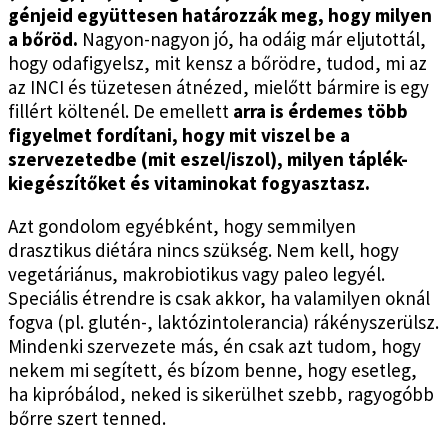
génjeid együttesen határozzák meg, hogy milyen
a bőröd.
Nagyon-nagyon jó, ha odáig már eljutottál,
hogy odafigyelsz, mit kensz a bőrödre, tudod, mi az
az INCI és tüzetesen átnézed, mielőtt bármire is egy
fillért költenél. De emellett
arra is érdemes több
figyelmet fordítani, hogy mit viszel be a
szervezetedbe (mit eszel/iszol), milyen táplék-
kiegészítőket és vitaminokat fogyasztasz.
Azt gondolom egyébként, hogy semmilyen
drasztikus diétára nincs szükség. Nem kell, hogy
vegetáriánus, makrobiotikus vagy paleo legyél.
Speciális étrendre is csak akkor, ha valamilyen oknál
fogva (pl. glutén-, laktózintolerancia) rákényszerülsz.
Mindenki szervezete más, én csak azt tudom, hogy
nekem mi segített, és bízom benne, hogy esetleg,
ha kipróbálod, neked is sikerülhet szebb, ragyogóbb
bőrre szert tenned.