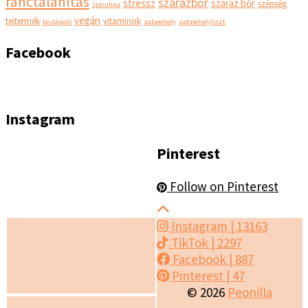
ránctalanítás
szárazbőr
stressz
száraz bőr
szépség
spirulina
vegán
tejtermék
vitaminok
testápoló
zabpehely
zabpehelyliszt
Facebook
Instagram
Pinterest
Follow on Pinterest
Instagram
| 13163
TikTok
| 2297
Facebook
| 887
Pinterest
| 47
© 2026
Peonilla