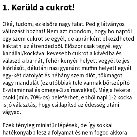
1. Kerüld a cukrot!
Oké, tudom, ez elsőre nagy falat. Pedig látványos
változást hozhat! Nem azt mondom, hogy holnaptól
egy szem cukrot se egyél, de apránként elkezdheted
kiiktatni az étrendedből. Először csak tegyél egy
kanállal/kockával kevesebb cukrot a kávédba és
válaszd a barnát, fehér kenyér helyett vegyél teljes
kiőrlésűt, délutáni nasi gyanánt muffin helyett egyél
egy-két datolyát és néhány szem diót, tökmagot
vagy mandulát (ez utóbbiak tele vannak bőrszépítő
E-vitaminnal és omega-3 zsírsavakkal). Még a fekete
csoki (min. 70%-os) beleférhet, ebből napi 1-2 kocka
is jó választás, hogy csillapítsd az édesség utáni
vágyad.
Ezek tényleg miniatűr lépések, de így sokkal
hatékonyabb lesz a folyamat és nem fogod akkora