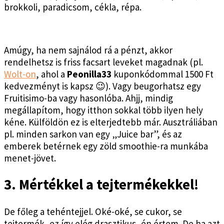
brokkoli, paradicsom, cékla, répa.
Amúgy, ha nem sajnálod rá a pénzt, akkor
rendelhetsz is friss facsart leveket magadnak (pl.
Wolt-on
, ahol a
Peonilla33
kuponkódommal 1500 Ft
kedvezményt is kapsz 😉). Vagy beugorhatsz egy
Fruitisimo-ba vagy hasonlóba. Ahjj, mindig
megállapítom, hogy itthon sokkal több ilyen hely
kéne. Külföldön ez is elterjedtebb már. Ausztráliában
pl. minden sarkon van egy „Juice bar”, és az
emberek betérnek egy zöld smoothie-ra munkába
menet-jövet.
3. Mértékkel a tejtermékekkel!
De főleg a tehéntejjel. Oké-oké, se cukor, se
tejtermék, ez így elég drasztikus, én értem. De ha azt