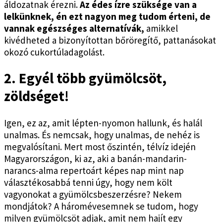
áldozatnak érezni.
Az édes ízre szüksége van a
lelkünknek, én ezt nagyon meg tudom érteni, de
vannak egészséges alternatívák,
amikkel
kivédheted a bizonyítottan bőröregítő, pattanásokat
okozó cukortúladagolást.
2. Egyél több gyümölcsöt,
zöldséget!
Igen, ez az, amit lépten-nyomon hallunk, és halál
unalmas. És nemcsak, hogy unalmas, de nehéz is
megvalósítani. Mert most őszintén, télvíz idején
Magyarországon, ki az, aki a banán-mandarin-
narancs-alma repertoárt képes nap mint nap
választékosabbá tenni úgy, hogy nem költ
vagyonokat a gyümölcsbeszerzésre? Nekem
mondjátok? A háromévesemnek se tudom, hogy
milyen gyümölcsöt adjak, amit nem hajít egy