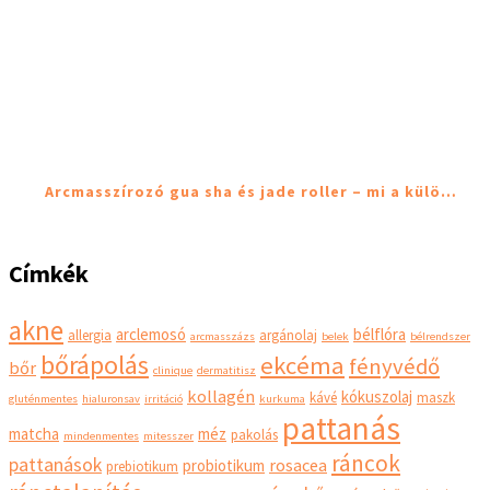
Arcmasszírozó gua sha és jade roller – mi a külö…
Címkék
akne
arclemosó
bélflóra
allergia
argánolaj
arcmasszázs
belek
bélrendszer
bőrápolás
ekcéma
fényvédő
bőr
clinique
dermatitisz
kollagén
kókuszolaj
kávé
maszk
gluténmentes
hialuronsav
irritáció
kurkuma
pattanás
matcha
méz
pakolás
mindenmentes
mitesszer
ráncok
pattanások
rosacea
probiotikum
prebiotikum