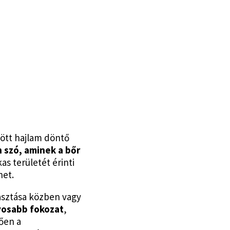
lött hajlam döntő
 szó, aminek a bőr
as területét érinti
het.
yasztása közben vagy
yosabb fokozat
,
tően a