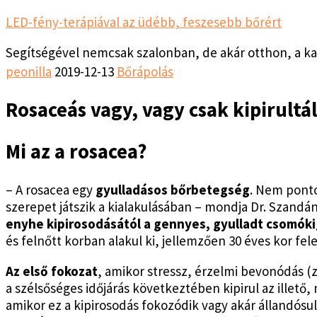
LED-fény-terápiával az üdébb, feszesebb bőrért
Segítségével nemcsak szalonban, de akár otthon, a k
peonilla
2019-12-13
Bőrápolás
Rosaceás vagy, vagy csak kipirultá
Mi az a rosacea?
– A rosacea egy
gyulladásos bőrbetegség
. Nem ponto
szerepet játszik a kialakulásában – mondja Dr. Szandá
enyhe kipirosodásától a gennyes, gyulladt csomóki
és felnőtt korban alakul ki, jellemzően 30 éves kor fe
Az első fokozat
, amikor stressz, érzelmi bevonódás (z
a szélsőséges időjárás következtében kipirul az illető,
amikor ez a kipirosodás fokozódik vagy akár állandósu