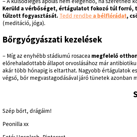
– A külsődleges ápolás nem elegendő, ha szeretnéd kor
Kerüld a vérbőséget, értágulatot fokozó túl forró, tú
túlzott fogyasztását.
Tedd rendbe
a bélflórádat
, c
(meditáció, jóga).
Bőrgyógyászati kezelések
– Míg az enyhébb stádiumú rosacea
megfelelő otthoni
előrehaladottabb állapot orvoslásához már antibiotiku
akár több hónapig is eltarthat. Nagyobb értágulatok 
végső, bőr megvastagodásával járó tünetek azonban má
Szép bőrt, drágáim!
Peonilla xx
Fotó: Unsplash, Pinterest