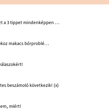
 ezt a 3 tippet mindenképpen …
óc okoz makacs bőrproblé…
válaszokért!
tes beszámoló következik! (x)
lem, miért!