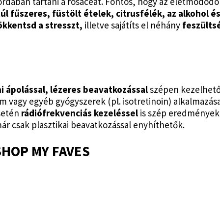
dában tartani a rosaceát. Fontos, hogy az életmódodon 
l fűszeres, füstölt ételek, citrusfélék, az alkohol és
sökkentsd a stresszt,
illetve sajátíts el néhány
feszülts
 ápolással, lézeres beavatkozással
szépen kezelhető
m vagy egyéb gyógyszerek (pl. isotretinoin) alkalmazás
esetén
rádiófrekvenciás kezeléssel
is szép eredményeket
r csak plasztikai beavatkozással enyhíthetők.
SHOP MY FAVES