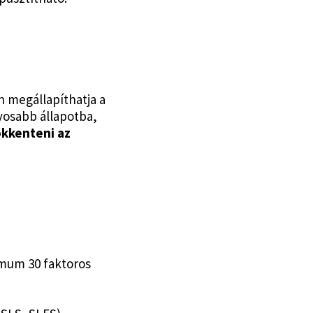
n megállapíthatja a
lyosabb állapotba,
ökkenteni az
mum 30 faktoros