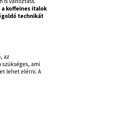
is változtass.
 a koffeines italok
égoldó technikát
, az
a szükséges, ami
 lehet elérni. A