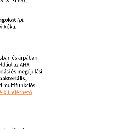
(SLS, SLES),
yagokat
(pl.
i Réka.
zsban és árpában
éldául az AHA
ódási és megújulási
bakteriális,
azi multifunkciós
élkül elérhető