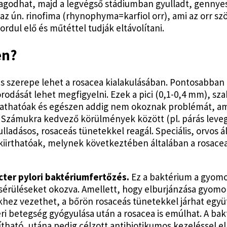
agodhat, majd a legvégső stádiumban gyulladt, gennye
az ún. rinofima (rhynophyma=karfiol orr), ami az orr sz
ordul elő és műtéttel tudják eltávolítani.
en?
is szerepe lehet a rosacea kialakulásában. Pontosabban
rodását lehet megfigyelni. Ezek a pici (0,1-0,4 mm), 
tathatóak és egészen addig nem okoznak problémát, am
Számukra kedvező körülmények között (pl. párás leveg
ladásos, rosaceás tünetekkel reagál. Speciális, orvos ált
irthatóak, melynek következtében általában a rosacea 
cter pylori baktériumfertőzés.
Ez a baktérium a gyomo
érüléseket okozva. Amellett, hogy elburjánzása gyomo
z vezethet, a bőrön rosaceás tünetekkel járhat együt
 betegség gyógyulása után a rosacea is emúlhat. A bakt
ható, utána pedig célzott antibiotikumos kezeléssel el