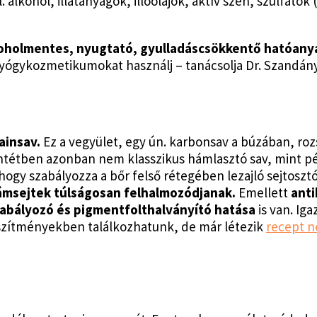
lkohol, illatanyagok, illóolajok, aktív szén, szulfátok 
s alkoholmentes, nyugtató, gyulladáscsökkentő hatóan
yógykozmetikumokat használj – tanácsolja Dr. Szandány
ainsav.
Ez a vegyület, egy ún. karbonsav a búzában, ro
ntétben azonban nem klasszikus hámlasztó sav, mint p
, hogy szabályozza a bőr felső rétegében lezajló sejtoszt
ámsejtek túlságosan felhalmozódjanak.
Emellett
anti
abályozó és pigmentfolthalványító hatása
is van. Ig
észítményekben találkozhatunk, de már létezik
recept n