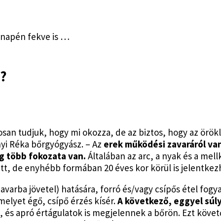
anapén fekve is …
l?
san tudjuk, hogy mi okozza, de az biztos, hogy az örök
nyi Réka bőrgyógyász. – Az
erek működési zavaráról van
g több fokozata van.
Általában az arc, a nyak és a mellk
lett, de enyhébb formában 20 éves kor körül is jelentkez
avarba jövetel) hatására, forró és/vagy csípős étel fog
 melyet égő, csípő érzés kísér.
A
következő, eggyel súl
l, és apró értágulatok is megjelennek a bőrön. Ezt köve