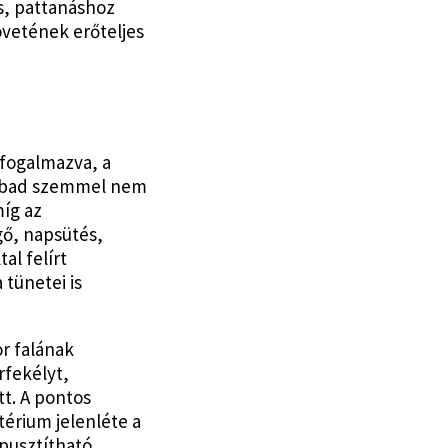
s, pattanáshoz
övetének erőteljes
 fogalmazva, a
szabad szemmel nem
íg az
ő, napsütés,
al felírt
tünetei is
r falának
rfekélyt,
t. A pontos
érium jelenléte a
pusztítható.