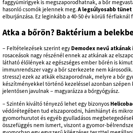
faggyúmirigyek is megszaporodhatnak, a bőr megvast
hasonló csomók jelennek meg.
A legsúlyosabb tünet
elburjánzása. Ez leginkább a 40-50 év körüli férfiaknál f
Atka a bőrön? Baktérium a belekb
– Feltételezések szerint egy
Demodex nevű atkának
rosaceások nagy részénél ennek az atkának az elszapo
látható élőlények az egészséges ember bőrén is kimu
immunrendszer vagy a bőr szerkezete nem károsodik. 
stressz) ezek az atkák elszaporodnak, melyre a bőr gyul
készítményekkel történő kezeléssel azonban szépen ki
jelentősen javulnak – magyarázza a bőrgyógyász.
– Szintén kiváltó tényező lehet egy bizonyos
Helicoba
védőrétegében tud elszaporodni, hámhiányt és mikros
gyomorhurutot és egyéb gyulladásos megbetegedésekhe
összefüggés nem ismert, viszont a gyomor-bélrendszeri
gyomorban egy egyszerű kilégzéses teszttel megállapít