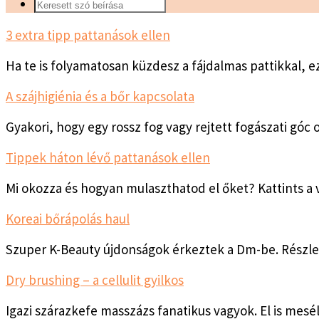
3 extra tipp pattanások ellen
Ha te is folyamatosan küzdesz a fájdalmas pattikkal,
A szájhigiénia és a bőr kapcsolata
Gyakori, hogy egy rossz fog vagy rejtett fogászati g
Tippek háton lévő pattanások ellen
Mi okozza és hogyan mulaszthatod el őket? Kattints a 
Koreai bőrápolás haul
Szuper K-Beauty újdonságok érkeztek a Dm-be. Részle
Dry brushing – a cellulit gyilkos
Igazi szárazkefe masszázs fanatikus vagyok. El is mesé