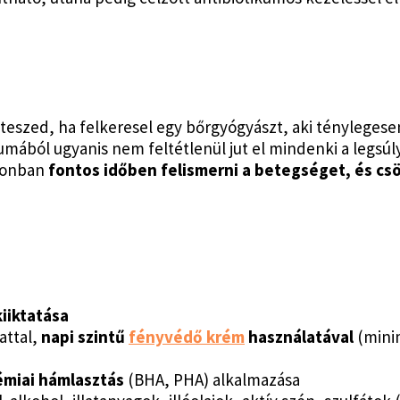
teszed, ha felkeresel egy bőrgyógyászt, aki ténylegese
iumából ugyanis nem feltétlenül jut el mindenki a legsú
azonban
fontos időben felismerni a betegséget, és cs
iiktatása
attal,
napi szintű
fényvédő krém
használatával
(mini
kémiai hámlasztás
(BHA, PHA) alkalmazása