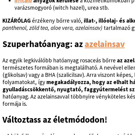
Irritáló
anyagok kerülése
a kozmetikumokban pl. a
varázsmogyoró (witch hazel), urea stb.
KIZÁRÓLAG
érzékeny bőrre való,
illat-, illóolaj- é
panthenol, zöld tea, aloe vera, azelainsav)
tartalmazó g
Szuperhatóanyag: az
azelainsav
Az egyik legkiválóbb hatóanyag rosaceás bőrre
az azel
természetes formában is megtalálható. A nevével elle
(glikolsav) vagy a BHA (szalicilsav). Arra viszont képes
folyamatokat, így
megakadályozza, hogy az elhalt h
gyulladáscsökkentő, nyugtató, faggyútermelést sz
hatóanyag. Az azelainsavval többnyire vényköteles k
formája is.
Változtass az életmódodon!