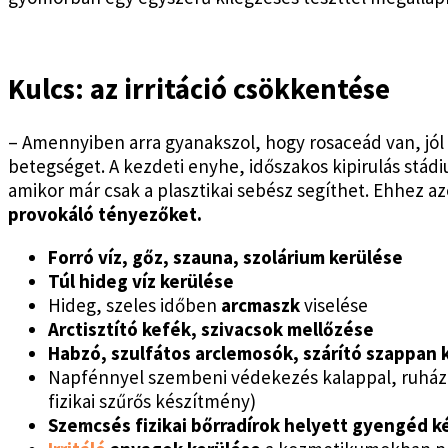
Kulcs: az irritáció csökkentése
– Amennyiben arra gyanakszol, hogy rosaceád van, jól 
betegséget. A kezdeti enyhe, időszakos kipirulás stád
amikor már csak a plasztikai sebész segíthet. Ehhez 
provokáló tényezőket.
Forró víz, gőz, szauna, szolárium kerülése
Túl hideg víz kerülése
Hideg, szeles időben
arcmaszk
viselése
Arctisztító kefék, szivacsok mellőzése
Habzó, szulfátos arclemosók, szárító szappan k
Napfénnyel szembeni védekezés kalappal, ruház
fizikai szűrős készítmény)
Szemcsés fizikai bőrradírok helyett gyengéd 